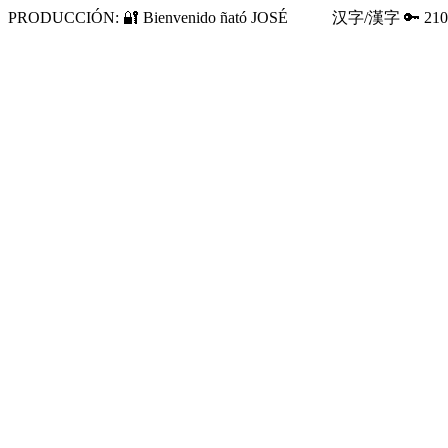
PRODUCCIÓN: 🔐 Bienvenido ñató JOSÉ 汉字/漢字 🔑 21091